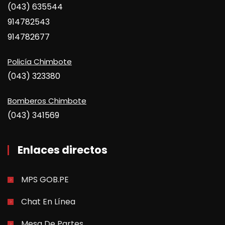
(043) 635544
914782543
914782677
Policía Chimbote
(043) 323380
Bomberos Chimbote
(043) 341569
Enlaces directos
MPS GOB.PE
Chat En Línea
Mesa De Partes