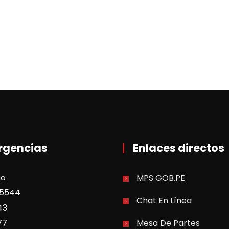
rgencias
Enlaces directos
go
MPS GOB.PE
35544
Chat En Línea
43
77
Mesa De Partes